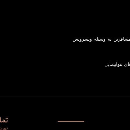
سافرین به وسیله وبسرویس
تما
تهرا