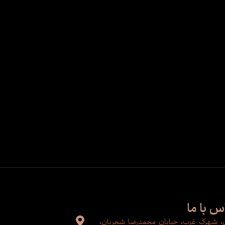
س با ما
ن، شهرک غرب، خیابان محمدرضا شجریان،